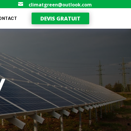

climatgreen@outlook.com
DEVIS GRATUIT
ONTACT
y