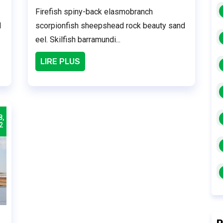
Firefish spiny-back elasmobranch
d
scorpionfish sheepshead rock beauty sand
eel. Skilfish barramundi...
LIRE PLUS
8,
2