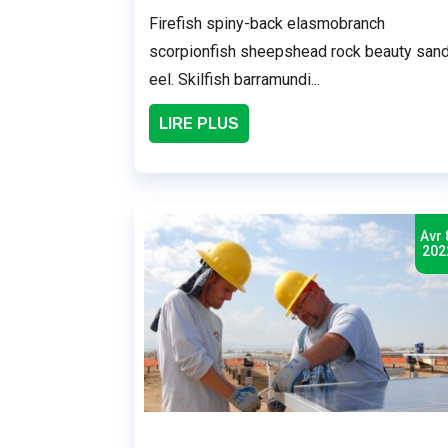
Firefish spiny-back elasmobranch
scorpionfish sheepshead rock beauty san
eel. Skilfish barramundi...
LIRE PLUS
Avr 
202