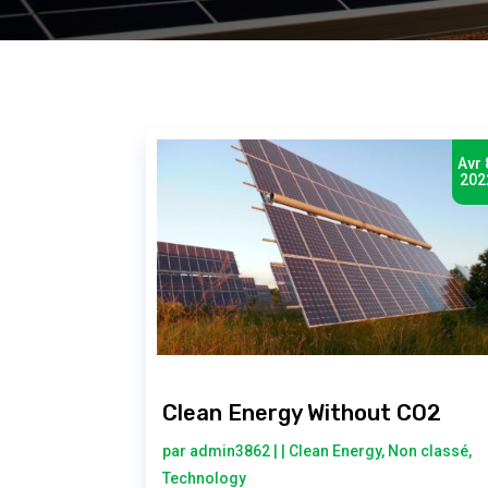
Avr 
202
Clean Energy Without CO2
par
admin3862
|
|
Clean Energy
,
Non classé
,
Technology