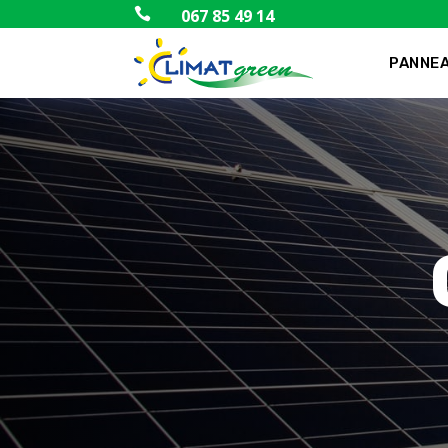

067 85 49 14
PANNEA