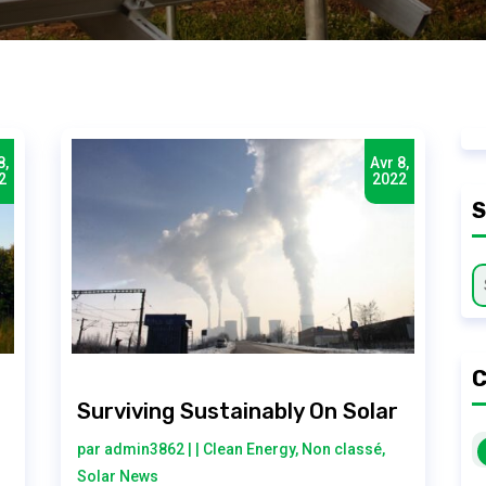
8,
Avr 8,
2
2022
C
Surviving Sustainably On Solar
par
admin3862
|
|
Clean Energy
,
Non classé
,
Solar News