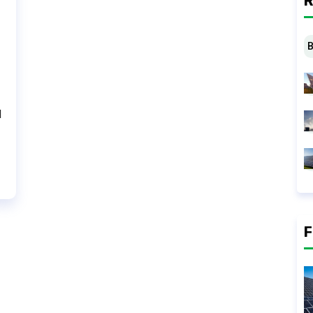
R
B
d
F