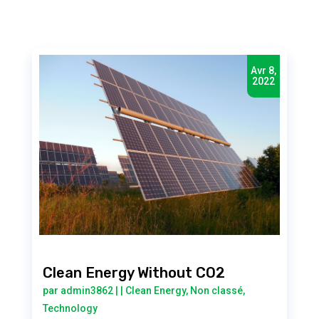
Avr 8,
2022
Clean Energy Without CO2
par
admin3862
|
|
Clean Energy
,
Non classé
,
Technology