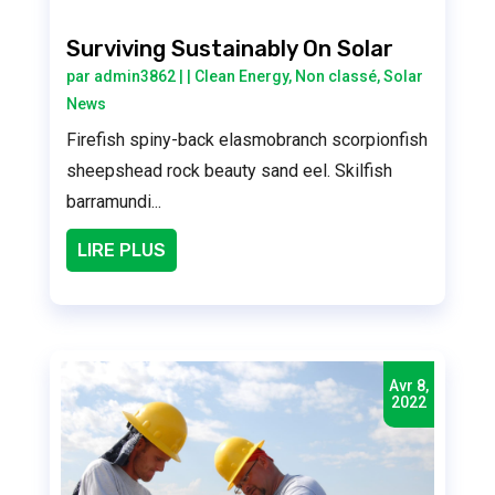
Surviving Sustainably On Solar
par
admin3862
|
|
Clean Energy
,
Non classé
,
Solar
News
Firefish spiny-back elasmobranch scorpionfish
sheepshead rock beauty sand eel. Skilfish
barramundi...
LIRE PLUS
Avr 8,
2022