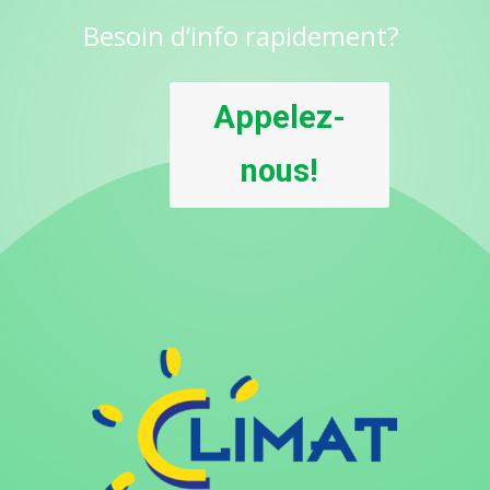
Besoin d’info rapidement?
Appelez-
nous!